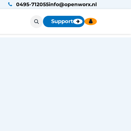
0495-712055
info@openworx.nl
Support