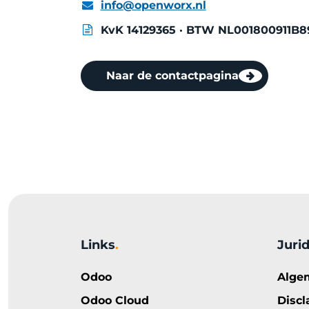
info@openworx.nl
KvK 14129365 · BTW NL001800911B8
Naar de contactpagina
Links
.
Juri
Odoo
Alge
Odoo Cloud
Discl