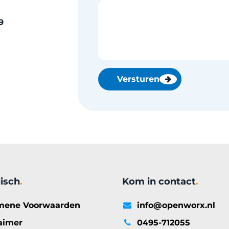
9
Versturen
disch
.
Kom in contact
.
mene Voorwaarden
info@openworx.nl
aimer
0495-712055