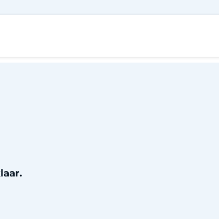
Diensten
Over Openworx
Contact
laar.