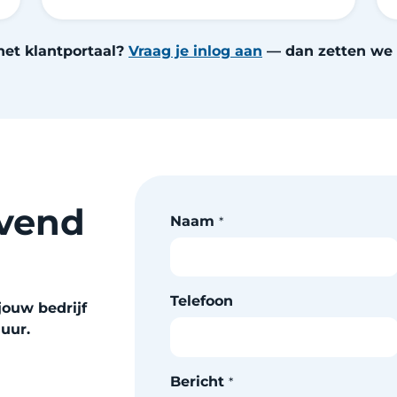
het klantportaal?
Vraag je inlog aan
— dan zetten we h
jvend
Naam
*
Telefoon
ouw bedrijf
uur.
Bericht
*