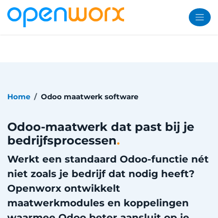
Overslaan naar inhoud
Home
Odoo maatwerk software
Odoo-maatwerk dat past bij je
bedrijfsprocessen
.
Werkt een standaard Odoo-functie nét
niet zoals je bedrijf dat nodig heeft?
Openworx ontwikkelt
maatwerkmodules en koppelingen
waarmee Odoo beter aansluit op je