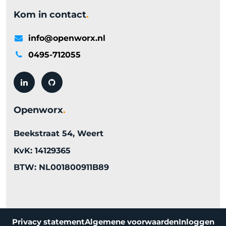
Kom in contact
.
info@openworx.nl
0495-712055
Openworx
.
Beekstraat 54, Weert
KvK: 14129365
BTW: NL001800911B89
Privacy statement
Algemene voorwaarden
Inloggen