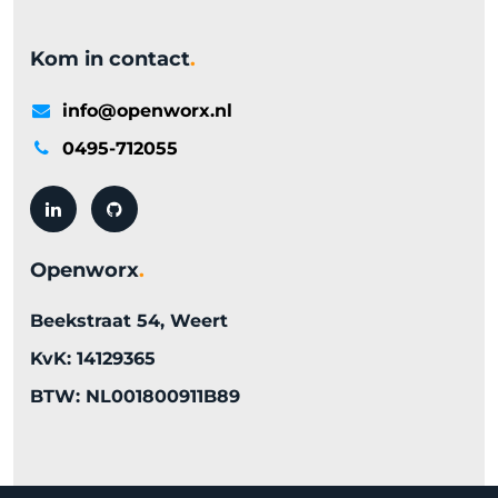
Kom in contact
.
info@openworx.nl
0495-712055
Openworx
.
Beekstraat 54, Weert
KvK: 14129365
BTW: NL001800911B89