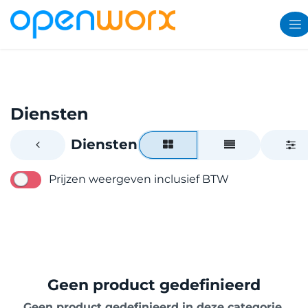
Overslaan naar inhoud
Diensten
Diensten
Prijzen weergeven inclusief BTW
Geen product gedefinieerd
Geen product gedefinieerd in deze categorie.